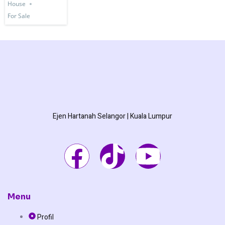
House
For Sale
Ejen Hartanah Selangor | Kuala Lumpur
F
T
Y
a
i
o
c
k
u
Menu
Profil