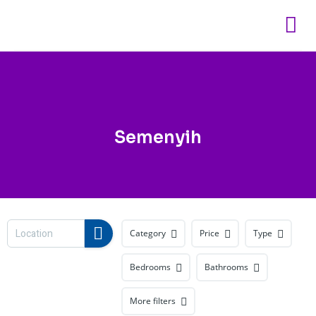
Skip
to
content
Semenyih
Category
Price
Type
Bedrooms
Bathrooms
More filters