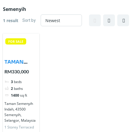
Semenyih
Sort by
1 result
FOR SALE
TAMAN
SEMENYIH
RM330,000
INDAH,
3
beds
SEMENYIH
2
baths
1400
sq ft
Taman Semenyih
Indah, 43500
Semenyih,
Selangor, Malaysia
1 Storey Terraced